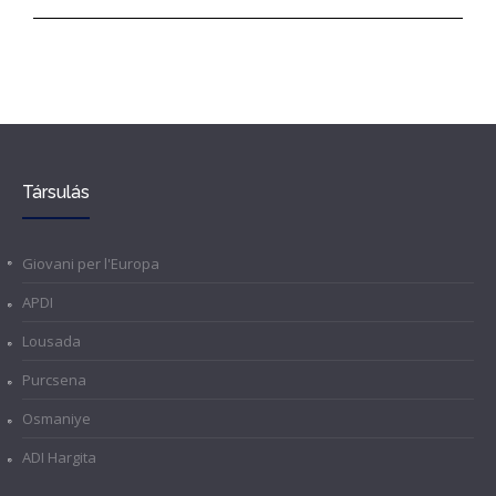
Társulás
Giovani per l'Europa
APDI
Lousada
Purcsena
Osmaniye
ADI Hargita