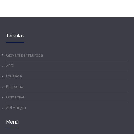
Társulás
Giovani per l'Europa
APDI
Lousada
Purcsena
Osmaniye
ADI Hargita
Menü