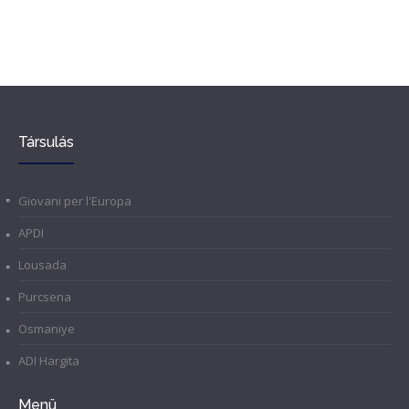
Társulás
Giovani per l'Europa
APDI
Lousada
Purcsena
Osmaniye
ADI Hargita
Menü