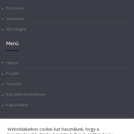
Purcsena
Osmaniye
ADI Hargita
Menü
Otthon
Projekt
Társulás
A projekt eredményei
Kapcsolatok
Weboldalunkon cookie-kat használunk, hogy a