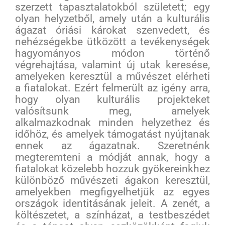
szerzett tapasztalatokból született; egy
olyan helyzetből, amely után a kulturális
ágazat óriási károkat szenvedett, és
nehézségekbe ütközött a tevékenységek
hagyományos módon történő
végrehajtása, valamint új utak keresése,
amelyeken keresztül a művészet elérheti
a fiatalokat. Ezért felmerült az igény arra,
hogy olyan kulturális projekteket
valósítsunk meg, amelyek
alkalmazkodnak minden helyzethez és
időhöz, és amelyek támogatást nyújtanak
ennek az ágazatnak. Szeretnénk
megteremteni a módját annak, hogy a
fiatalokat közelebb hozzuk gyökereinkhez
különböző művészeti ágakon keresztül,
amelyekben megfigyelhetjük az egyes
országok identitásának jeleit. A zenét, a
költészetet, a színházat, a testbeszédet