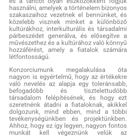
és a táncot olyan eszközökként fogjuk
használni, amelyek a történelem bizonyos
szakaszaihoz vezetnek el bennünket, és
közelebb visznek minket a különböző
kultúrákhoz, interkulturális és társadalmi
párbeszédet generálva, és elősegítve a
művészethez és a kultúrához való könnyű
hozzáférést, amely a fiatalok számára
létfontosságú.
Konzorciumunk megalakulása óta
nagyon is egyértelmű, hogy az értékekre
való nevelés az alapja egy toleránsabb,
befogadóbb és tisztelettudóbb
társadalom felépítésének, és hogy ezt
szeretnénk átadni a fiataloknak, akikkel
dolgozunk, mind ebben, mind a többi
tevékenységünkben és projektünkben.
Ahhoz, hogy ez így legyen, nagyon fontos
munkát kell végeznünk velük az