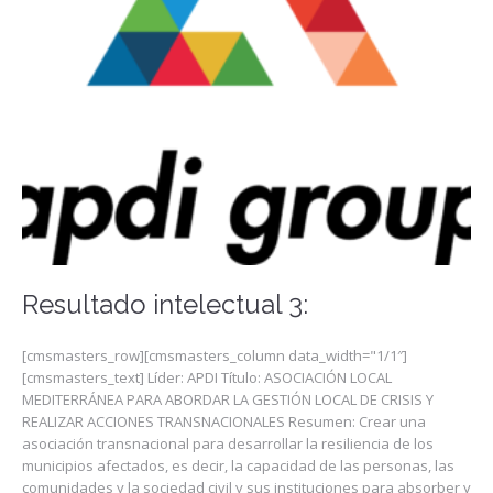
Resultado intelectual 3:
[cmsmasters_row][cmsmasters_column data_width="1/1″]
[cmsmasters_text] Líder: APDI Título: ASOCIACIÓN LOCAL
MEDITERRÁNEA PARA ABORDAR LA GESTIÓN LOCAL DE CRISIS Y
REALIZAR ACCIONES TRANSNACIONALES Resumen: Crear una
asociación transnacional para desarrollar la resiliencia de los
municipios afectados, es decir, la capacidad de las personas, las
comunidades y la sociedad civil y sus instituciones para absorber y