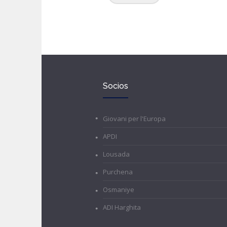
Socios
Giovani per l'Europa
APDI
Lousada
Purchena
Osmaniye
ADI Harghita