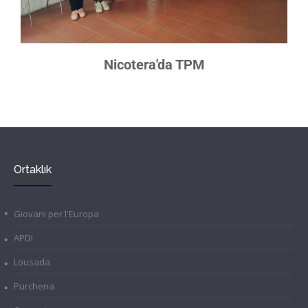
Nicotera'da TPM
Ortaklık
Giovani per l'Europa
APDI
Lousada
Purchena