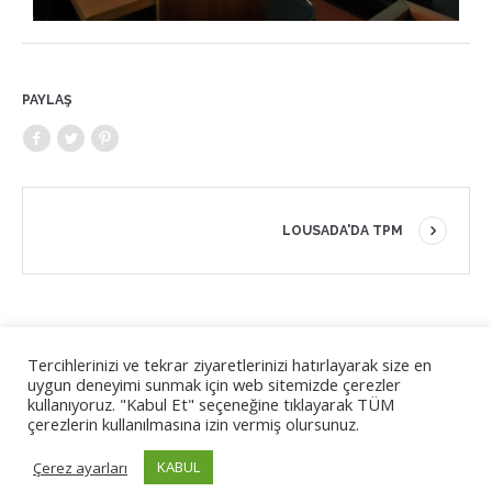
PAYLAŞ
LOUSADA'DA TPM
Tercihlerinizi ve tekrar ziyaretlerinizi hatırlayarak size en
Avrupa Komisyonu'nun bu yayının hazırlanmasına verdiği
uygun deneyimi sunmak için web sitemizde çerezler
destek, sadece yazarların görüşlerini yansıtan içeriğin
kullanıyoruz. "Kabul Et" seçeneğine tıklayarak TÜM
onaylandığı anlamına gelmez ve Ulusal Ajans ve Komisyon
çerezlerin kullanılmasına izin vermiş olursunuz.
burada yer alan bilgilerin herhangi bir şekilde
KABUL
Çerez ayarları
kullanılmasından sorumlu tutulamaz.