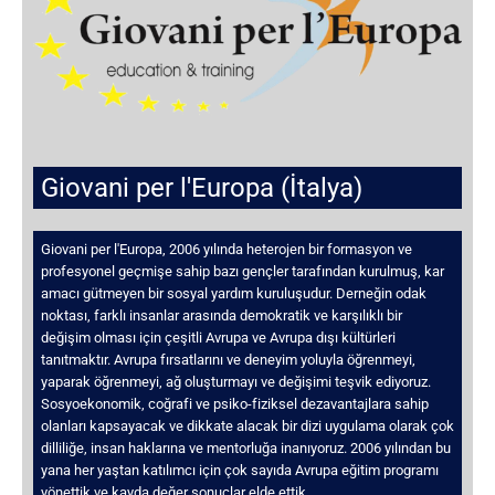
Giovani per l'Europa (İtalya)
Giovani per l'Europa, 2006 yılında heterojen bir formasyon ve
profesyonel geçmişe sahip bazı gençler tarafından kurulmuş, kar
amacı gütmeyen bir sosyal yardım kuruluşudur. Derneğin odak
noktası, farklı insanlar arasında demokratik ve karşılıklı bir
değişim olması için çeşitli Avrupa ve Avrupa dışı kültürleri
tanıtmaktır. Avrupa fırsatlarını ve deneyim yoluyla öğrenmeyi,
yaparak öğrenmeyi, ağ oluşturmayı ve değişimi teşvik ediyoruz.
Sosyoekonomik, coğrafi ve psiko-fiziksel dezavantajlara sahip
olanları kapsayacak ve dikkate alacak bir dizi uygulama olarak çok
dilliliğe, insan haklarına ve mentorluğa inanıyoruz. 2006 yılından bu
yana her yaştan katılımcı için çok sayıda Avrupa eğitim programı
yönettik ve kayda değer sonuçlar elde ettik.