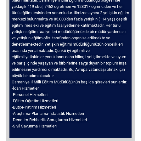
bulunmaktadır. Osmaniye İl Milli Eğitim Müdürlüğü bölgesinde
yaklaşık 419 okul, 7462 öğretmen ve 123017 öğrenciden ve her
türlü eğitim tesisinden sorumludur. İlimizde ayrıca 2 yetişkin eğitim
merkezi bulunmakta ve 85.000'den fazla yetişkin (+14 yaş) çeşitli
eğitim, mesleki ve eğitim faaliyetlerine katılmaktadır. Her türlü
yetişkin eğitim faaliyetleri müdürlüğümüzde bir müdür yardımcısı
ve yetişkin eğitim ofisi tarafından organize edilmekte ve
denetlenmektedir. Yetişkin eğitimi müdürlüğümüzün öncelikleri
arasında yer almaktadır. Çünkü iyi eğitimli ve
eğitimli yetişkinler çocuklarını daha bilinçli yetiştirmekte ve uyum
ve barış içinde yaşayan ve birbirlerine saygı duyan bir toplum inşa
edilmesine yardımcı olmaktadır. Bu, Avrupa vatandaşı olmak için
büyük bir adım olacaktır.
Osmaniye İl Milli Eğitim Müdürlüğü'nün başlıca görevleri şunlardır:
-İdari Hizmetler
-Personel Hizmetleri
-Eğitim-Öğretim Hizmetleri
-Bütçe-Yatırım Hizmetleri
-Araştırma-Planlama-İstatistik Hizmetleri
-Denetim-Rehberlik-Soruşturma Hizmetleri
-Sivil Savunma Hizmetleri