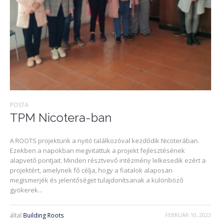
POSTA
TPM Nicotera-ban
A ROOTS projektünk a nyitó találkozóval kezdődik Nicoterában.
Ezekben a napokban megvitattuk a projekt fejlesztésének
alapvető pontjait. Minden résztvevő intézmény lelkesedik ezért a
projektért, amelynek fő célja, hogy a fiatalok alaposan
megismerjék és jelentőséget tulajdonítsanak a különböző
gyökerek...
által
Building Roots
FEBRUÁR 10, 2023