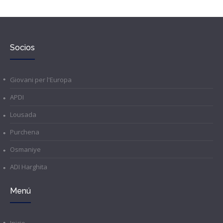
Socios
Giovani per l'Europa
APDI
Lousada
Purchena
Osmaniye
ADI Harghita
Menú