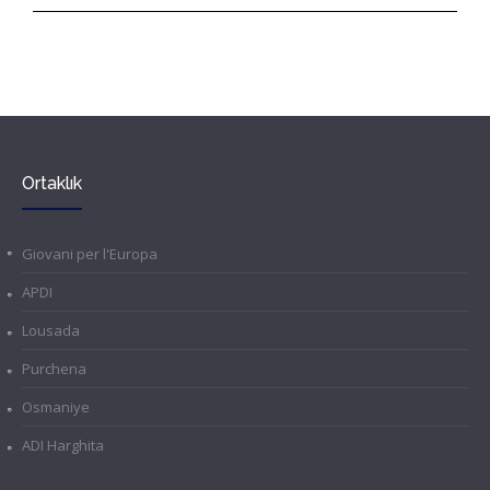
Ortaklık
Giovani per l'Europa
APDI
Lousada
Purchena
Osmaniye
ADI Harghita