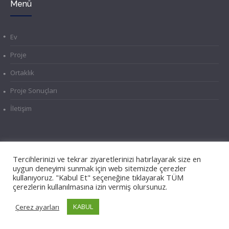
Menü
Ev
Proje
Ortaklık
Proje Sonuçları
İletişim
Tercihlerinizi ve tekrar ziyaretlerinizi hatırlayarak size en
Avrupa Komisyonu'nun bu yayının hazırlanmasına verdiği
uygun deneyimi sunmak için web sitemizde çerezler
destek, sadece yazarların görüşlerini yansıtan içeriğin
kullanıyoruz. "Kabul Et" seçeneğine tıklayarak TÜM
onaylandığı anlamına gelmez ve Ulusal Ajans ve Komisyon
çerezlerin kullanılmasına izin vermiş olursunuz.
burada yer alan bilgilerin herhangi bir şekilde
KABUL
Çerez ayarları
kullanılmasından sorumlu tutulamaz.