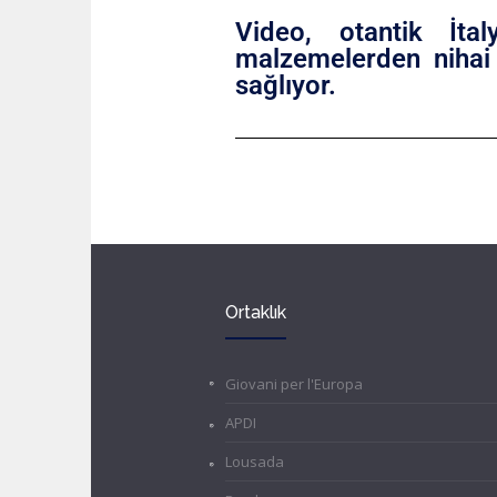
Video, otantik İtal
malzemelerden nihai
sağlıyor.
Ortaklık
Giovani per l'Europa
APDI
Lousada