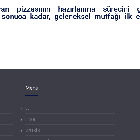
yan pizzasının hazırlanma sürecini gö
 sonuca kadar, geleneksel mutfağı ilk 
Menü
Ev
Proje
Ortaklık