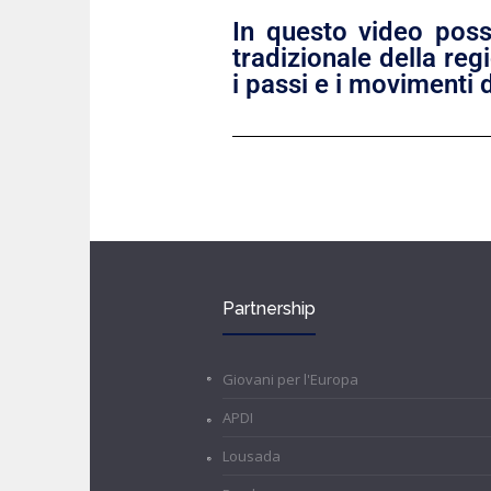
In questo video poss
tradizionale della reg
i passi e i movimenti d
Partnership
Giovani per l'Europa
APDI
Lousada