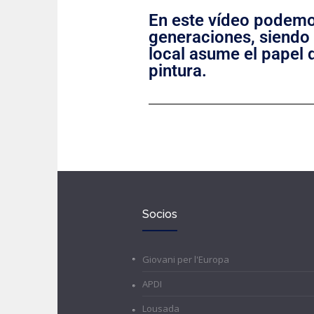
En este vídeo podemo
generaciones, siendo
local asume el papel d
pintura.
Socios
Giovani per l'Europa
APDI
Lousada