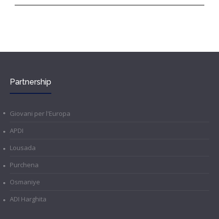
Partnership
Giovani per l'Europa
APDI
Lousada
Purchena
Osmaniye
ADI Harghita