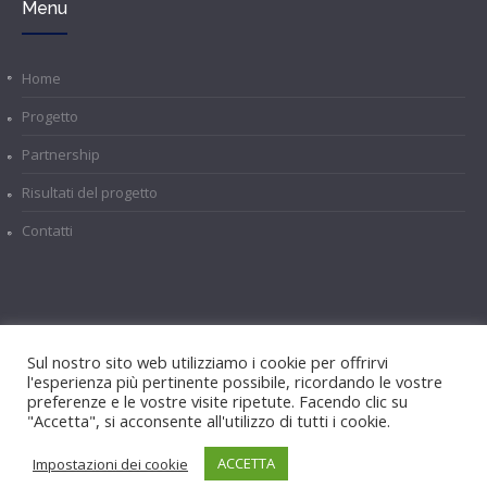
Menu
Home
Progetto
Partnership
Risultati del progetto
Contatti
Il sostegno della Commissione europea alla realizzazione di
Sul nostro sito web utilizziamo i cookie per offrirvi
questa pubblicazione non costituisce un'approvazione dei
l'esperienza più pertinente possibile, ricordando le vostre
contenuti, che riflettono esclusivamente le opinioni degli
preferenze e le vostre visite ripetute. Facendo clic su
autori, e l'Agenzia nazionale e la Commissione non possono
"Accetta", si acconsente all'utilizzo di tutti i cookie.
essere ritenute responsabili per l'uso che può essere fatto
ACCETTA
Impostazioni dei cookie
delle informazioni in essa contenute.