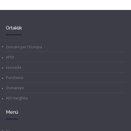
Ortaklık
Giovani per l'Europa
APDI
Lousada
Purchena
Osmaniye
ADI Harghita
Menü